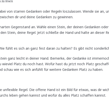
n zu lösen
t dabei von starren Gedanken oder Regeln loszulassen. Wende sie an, u
wischen dir und deine Gedanken zu gewinnen.
 harten Gegenstand an. Wähle einen Stein, der deinen Gedanken oder
 den Stein, deine Regel. Jetzt schließe die Hand und halte an dieser R
e fühlt es sich an ganz fest daran zu halten? Es gibt nicht sonderli
tein ganz leicht in deiner Hand. Bemerke, der Gedanke ist immernoch
 wieviel Platz du noch hast. Wofür hast du jetzt noch Platz geschaffe
d schau wie es sich anfühlt für weitere Gedanken Platz zu haben.
e unflexible Regel. Die offene Hand ist ein Bild für etwas, was dir wic
urchs leben gehen kannst und wofür du alles Platz schaffen kannst.