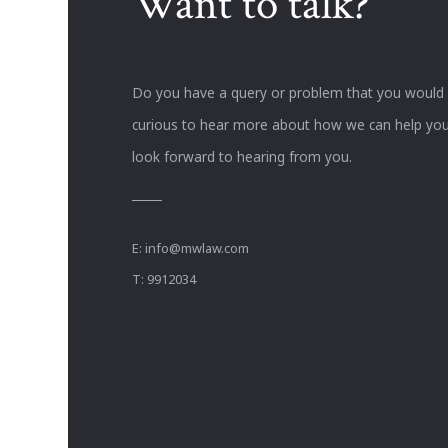
Want to talk?
Do you have a query or problem that you would li
curious to hear more about how we can help you
look forward to hearing from you.
E:
info@mwlaw.com
T: 9912034