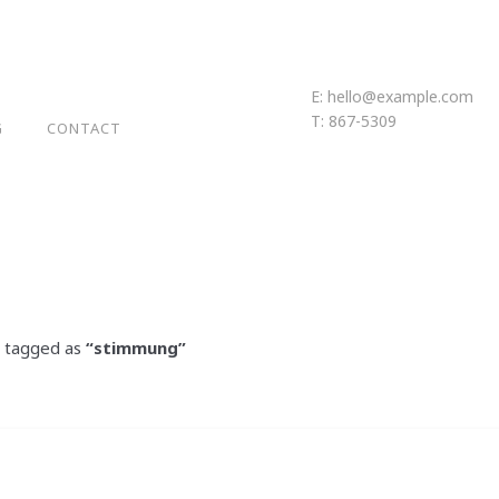
E:
hello@example.com
T: 867-5309
G
CONTACT
en tagged as
“stimmung”